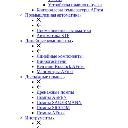
Устройства плавного пуска
Контроллеры температуры AFrost
Промышленная автоматика
Промышленная автоматика
Автоматика STF
Линейные компоненты
Линейные компоненты
Виброгасители
Вентили Rotalock AFrost
Манометры AFrost
Дренажные помпы
Дренажные помпы
Помпы ASPEN
Помпы SAUERMANN
Помпы SICCOM
Помпы AFrost
Инструменты