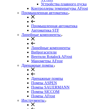
Устройства плавного пуска
Контроллеры температуры AFrost
Промышленная автоматика
Промышленная автоматика
Автоматика STF
Линейные компоненты
Линейные компоненты
Виброгасители
Вентили Rotalock AFrost
Манометры AFrost
Дренажные помпы
Дренажные помпы
Помпы ASPEN
Помпы SAUERMANN
Помпы SICCOM
Помпы AFrost
Инструменты