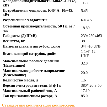
Холодопроизводительность R404A -10/+45,
11.86
кВт
Потребляемая мощность, R404A -10/+45,
5.45
кВт
Разрешенные хладагенты
R404A
3
Объемная производительность, 50 Гц, м
/
18.80
час
Габариты (ДхШхВ)
239х239х463
Вес нетто, кг
38
Нагнетательный патрубок, дюйм
3/4″-16 UNF
1-1/4″-12
Всасывающий патрубок, дюйм
UNF
Максимальное рабочее давление
32.0
(Нагнетание)
Максимальное рабочее напряжение
20.0
(Всасывание)
Количество масла, л
1.6
Версия электродвигателя, В-ф-Гц
380/420-3-50
Максимальный рабочий ток, А
17.10
Ток при заклиненном роторе, А
85.0
Стандартная комплектация компрессора: