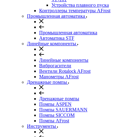
Устройства плавного пуска
Контроллеры температуры AFrost
Промышленная автоматика
Промышленная автоматика
Автоматика STF
Линейные компоненты
Линейные компоненты
Виброгасители
Вентили Rotalock AFrost
Манометры AFrost
Дренажные помпы
Дренажные помпы
Помпы ASPEN
Помпы SAUERMANN
Помпы SICCOM
Помпы AFrost
Инструменты