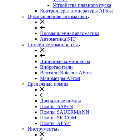
Устройства плавного пуска
Контроллеры температуры AFrost
Промышленная автоматика
Промышленная автоматика
Автоматика STF
Линейные компоненты
Линейные компоненты
Виброгасители
Вентили Rotalock AFrost
Манометры AFrost
Дренажные помпы
Дренажные помпы
Помпы ASPEN
Помпы SAUERMANN
Помпы SICCOM
Помпы AFrost
Инструменты