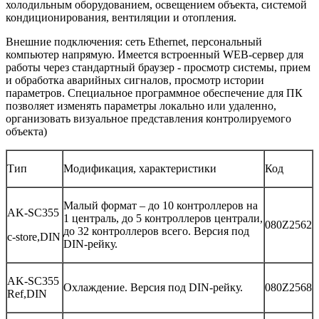
холодильным оборудованием, освещением объекта, системой
кондиционирования, вентиляции и отопления.
Внешние подключения: сеть Ethernet, персональный
компьютер напрямую. Имеется встроенный WEB-сервер для
работы через стандартный браузер - просмотр системы, прием
и обработка аварийных сигналов, просмотр истории
параметров. Специальное программное обеспечение для ПК
позволяет изменять параметры локально или удаленно,
организовать визуальное представления контролируемого
объекта)
Тип
Модификация, характеристики
Код
Малый формат – до 10 контроллеров на
AK-SC355
1 централь, до 5 контроллеров централи,
080Z2562
до 32 контроллеров всего. Версия под
c-store,DIN
DIN-рейку.
AK-SC355
Охлаждение. Версия под DIN-рейку.
080Z2568
Ref,DIN