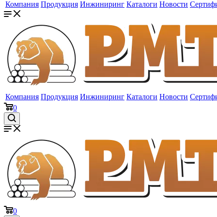
Компания
Продукция
Инжиниринг
Каталоги
Новости
Сертиф
Компания
Продукция
Инжиниринг
Каталоги
Новости
Сертиф
0
0